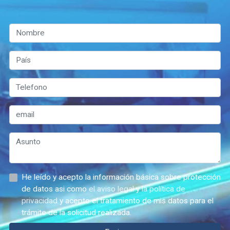
He leído y acepto la información básica sobre protección
de datos asi como
el aviso legal
y
la política de
privacidad
y acepto el tratamiento de mis datos para el
trámite de la solicitud realizada.