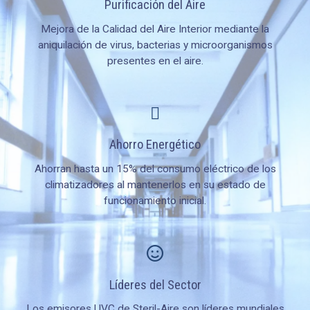
Purificación del Aire
Mejora de la Calidad del Aire Interior mediante la
aniquilación de virus, bacterias y microorganismos
presentes en el aire.
Ahorro Energético
Ahorran hasta un 15% del consumo eléctrico de los
climatizadores al mantenerlos en su estado de
funcionamiento inicial.
Líderes del Sector
Los emisores UVC de Steril-Aire son líderes mundiales